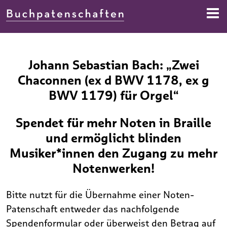
Direkt zur Navigation springen
Direkt zum Inhalt springen
Johann Sebastian Bach: „Zwei
Chaconnen (ex d BWV 1178, ex g
BWV 1179) für Orgel“
Spendet für mehr Noten in Braille
und ermöglicht blinden
Musiker*innen den Zugang zu mehr
Notenwerken!
Bitte nutzt für die Übernahme einer Noten-
Patenschaft entweder das nachfolgende
Spendenformular oder überweist den Betrag auf