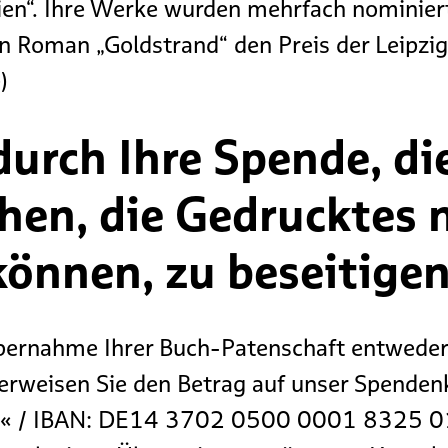
rien“. Ihre Werke wurden mehrfach nominier
hren Roman „Goldstrand“ den Preis der Leip
)
durch Ihre Spende, d
hen, die Gedrucktes n
können, zu beseitigen
 Übernahme Ihrer Buch-Patenschaft entwede
erweisen Sie den Betrag auf unser Spenden
e. V.« / IBAN: DE14 3702 0500 0001 8325