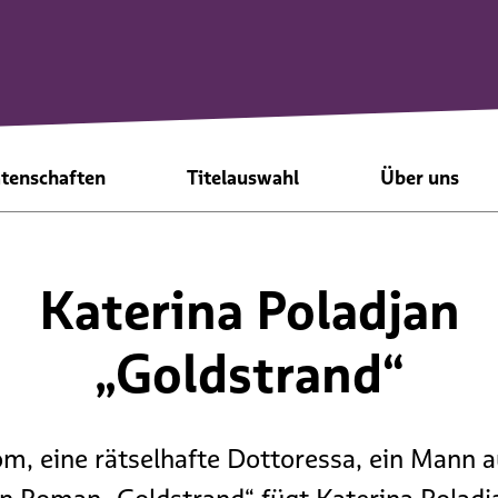
Direkt zur Navigation springen
Direkt zum Inhalt springen
tenschaften
Titelauswahl
Über uns
Bronzene
Kinderbücher
dzb lesen
Katerina Poladjan
Silberne
Belletristik
Freunde
„
Goldstrand“
Goldene
Sachbücher
Botschafter
Wahlpatenschaft
Braille-Noten
 Rom, eine rätselhafte Dottoressa, ein Mann 