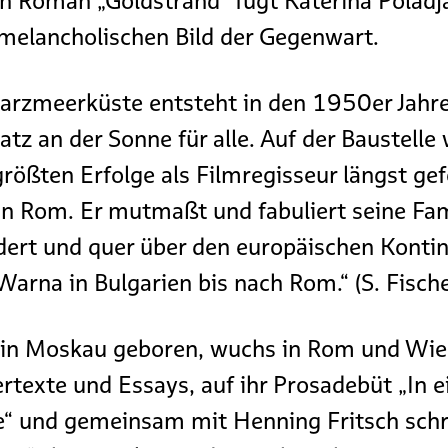
n Roman „Goldstrand“ fügt Katerina Poladja
Einfach spenden
melancholischen Bild der Gegenwart.
arzmeerküste entsteht in den 1950er Jahren
atz an der Sonne für alle. Auf der Baustelle 
größten Erfolge als Filmregisseur längst gefe
in Rom. Er mutmaßt und fabuliert seine Fam
dert und quer über den europäischen Kontin
arna in Bulgarien bis nach Rom.“ (S. Fische
in Moskau geboren, wuchs in Rom und Wien 
tertexte und Essays, auf ihr Prosadebüt „In 
lle“ und gemeinsam mit Henning Fritsch schri