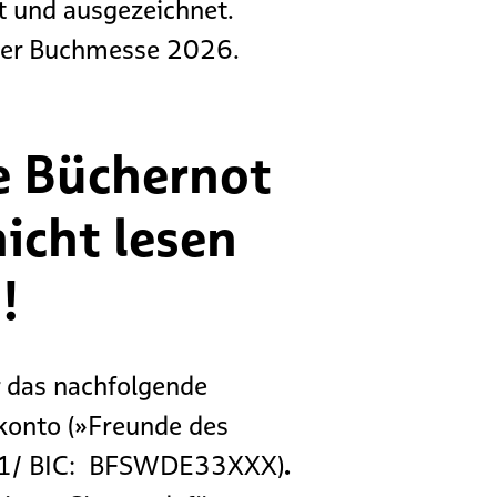
t und ausgezeichnet.
ziger Buchmesse 2026.
ie Büchernot
icht lesen
!
r das nachfolgende
konto (»Freunde des
 01/ BIC: BFSWDE33XXX)
.