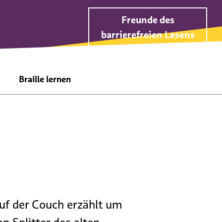
Freunde des
barrierefreien Lesens
Braille lernen
Braille-Alphabet
Braille-Kurse
Braille-Notenkurs
auf der Couch erzählt um